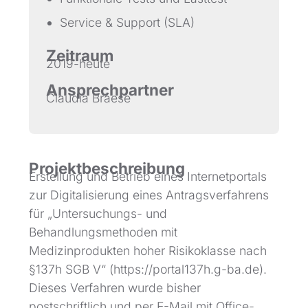
Service & Support (SLA)
Zeitraum
2019-heute
Ansprechpartner
Claudia Braese
Projektbeschreibung
Erstellung und Betrieb eines Internetportals
zur Digitalisierung eines Antragsverfahrens
für „Untersuchungs- und
Behandlungsmethoden mit
Medizinprodukten hoher Risikoklasse nach
§137h SGB V“ (https://portal137h.g-ba.de).
Dieses Verfahren wurde bisher
postschriftlich und per E-Mail mit Office-