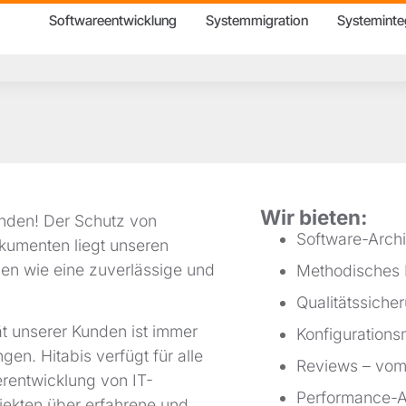
Softwareentwicklung
Systemmigration
Systeminte
Wir bieten:
unden! Der Schutz von
Software-Archi
okumenten liegt unseren
zen wie eine zuverlässige und
Methodisches 
Qualitätssiche
t unserer Kunden ist immer
Konfiguration
en. Hitabis verfügt für alle
Reviews – vom
rentwicklung von IT-
Performance-A
ekten über erfahrene und