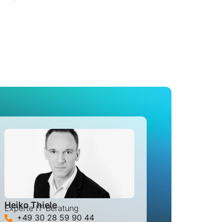
Heiko Thiele
Experte IT-Beratung
+49 30 28 59 90 44